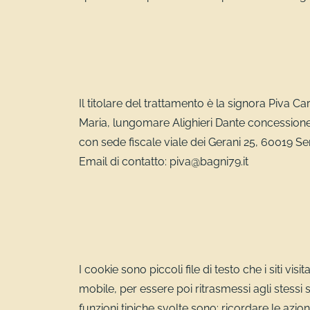
Il titolare del trattamento è la signora Piva 
Maria, lungomare Alighieri Dante concession
con sede fiscale viale dei Gerani 25, 60019 S
Email di contatto: piva@bagni79.it
I cookie sono piccoli file di testo che i siti v
mobile, per essere poi ritrasmessi agli stessi s
funzioni tipiche svolte sono: ricordare le az