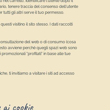
nel carrello, identificare l'utente dopo il
sario, tenere traccia del consenso dell'utente
 tutti gli altri serve il tuo permesso.
ti visitino il sito stesso. I dati raccolti
di consultazione del web o di consumo (cosa
 Questo avviene perchè quegli spazi web sono
promozionali "profilati" in base alle tue
he, ti invitiamo a visitare i siti ad accesso
 ai cookie