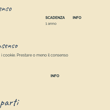
enso
SCADENZA
INFO
1 anno
nsenso
o i cookie. Prestare o meno il consenso
INFO
 parti