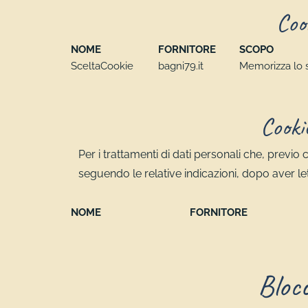
Coo
NOME
FORNITORE
SCOPO
SceltaCookie
bagni79.it
Memorizza lo s
Cooki
Per i trattamenti di dati personali che, previ
seguendo le relative indicazioni, dopo aver let
NOME
FORNITORE
Blocc