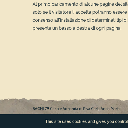
Al primo caricamento di alcune pagine del sito 
solo se il visitatore li accetta potranno essere 
consenso all'installazione di determinati tipi d
presente un basso a destra di ogni pagina.
BAGNI 79 Carlo e Armanda di Piva Carla Anna Maria
P.Iva 01099120428 - Reg.Imp. AN PVICLN56B59Z103J
This site uses cookies and gives you control