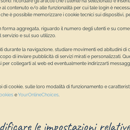
o: ricordare gli articoli che l'utente ha selezionato e inserito 
e al contenuto e/o alle funzionalità per cui tale login è neces
che è possibile memorizzare i cookie tecnici sui dispositivi, per
n forma aggregata, riguardo il numero degli utenti e su come ques
servizio e sul suo utilizzo.
enti durante la navigazione, studiare movimenti ed abitudini 
opo di inviare pubblicità di servizi mirati e personalizzati.
i per collegarti al web ed eventualmente indirizzarti messaggi 
pi di cookie, sulle loro modalità di funzionamento e caratteristic
ookies
e
YourOnlineChoices
.
ficare le impostazioni relative