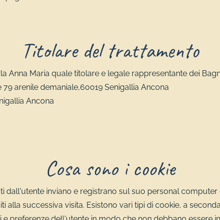
Titolare del trattamento
Carla Anna Maria quale titolare e legale rappresentante dei Ba
e 79 arenile demaniale,60019 Senigallia Ancona
enigallia Ancona
Cosa sono i cookie
isitati dall'utente inviano e registrano sul suo personal compute
iti alla successiva visita. Esistono vari tipi di cookie, a second
ioni e preferenze dell'utente in modo che non debbano essere i